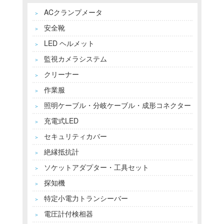
ACクランプメータ
＞
安全靴
＞
LED ヘルメット
＞
監視カメラシステム
＞
クリーナー
＞
作業服
＞
照明ケーブル・分岐ケーブル・成形コネクター
＞
充電式LED
＞
セキュリティカバー
＞
絶縁抵抗計
＞
ソケットアダプター・工具セット
＞
探知機
＞
特定小電力トランシーバー
＞
電圧計付検相器
＞